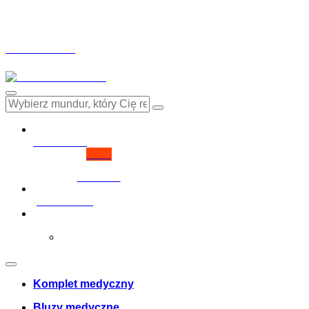
Drinuniforma.pl wykorzystuje pliki cookies, aby zapewnić
funkcje mediów społecznościowych i analizując ruch w witr
którzy mogą je łączyć z innymi informacjami uzyskanymi p
modułów cookies.
Privacy Policy
Reject
Accept
Moje konto
login
Nie masz konta?
Click here
Pobierz fakturę
0
Cosul meu
Twój koszyk jest pusty!