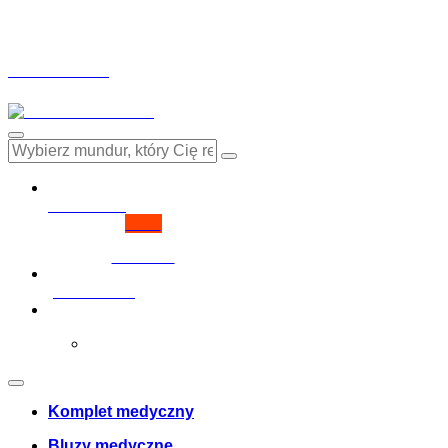
Drinuniforma.pl wykorzystuje pliki cookies, aby zapewnić jak
mediów społecznościowych i analizując ruch w witrynie. Drinu
łączyć z innymi informacjami uzyskanymi przez nich bezpośr
Privacy Policy
Reject
Accept
Moje konto
login
Nie masz konta?
Click here
Pobierz fakturę
0
Cosul meu
Twój koszyk jest pusty!