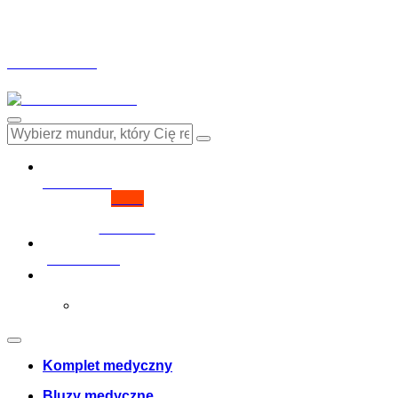
Drinuniforma.pl wykorzystuje pliki cookies, aby zapewnić
funkcje mediów społecznościowych i analizując ruch w witr
którzy mogą je łączyć z innymi informacjami uzyskanymi p
modułów cookies.
Privacy Policy
Reject
Accept
Moje konto
login
Nie masz konta?
Click here
Pobierz fakturę
0
Cosul meu
Twój koszyk jest pusty!